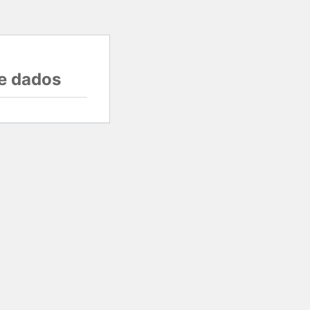
e dados