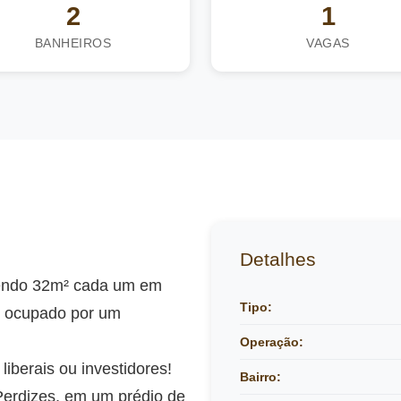
2
1
BANHEIROS
VAGAS
Detalhes
sendo 32m² cada um em
Tipo:
e ocupado por um
Operação:
liberais ou investidores!
Bairro:
Perdizes, em um prédio de