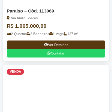
Paraíso – Cód. 113069
Rua Abílio Soares
R$ 1.065.000,00
2 Quartos
2 Banheiros
1 Vaga
127 m²
Ver Detalhes
Contatar
VENDA