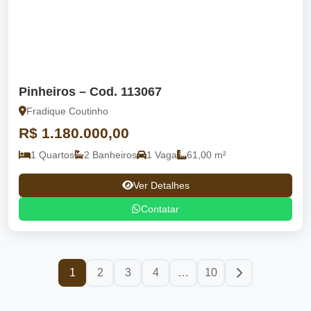
Pinheiros – Cod. 113067
Fradique Coutinho
R$ 1.180.000,00
1 Quartos
2 Banheiros
1 Vaga
61,00 m²
Ver Detalhes
Contatar
1
2
3
4
…
10